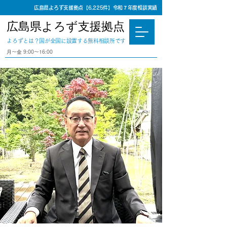
広島県よろず支援拠点【6,225件】令和７年度相談実績
広島県よろず支援拠点
​よろずとは？国が全国に設置する無料相談所です
⽉〜⾦ 9:00〜16:00