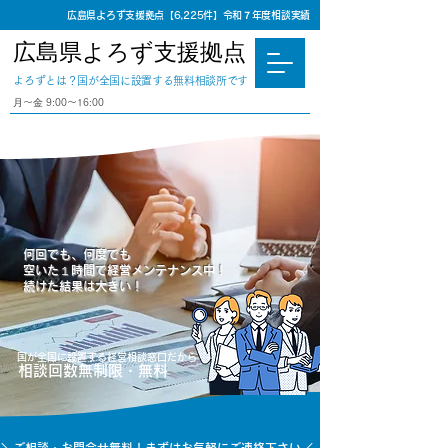
広島県よろず支援拠点【6,225件】令和７年度相談実績
広島県よろず支援拠点
​よろずとは？国が全国に設置する無料相談所です
⽉〜⾦ 9:00〜16:00
何回でも、何度でも
空いた１時間で経営メンテナンス中！
続けた結果は大きい！
国が全国に設置する経営相談窓口だから
​相談回数無制限・無料