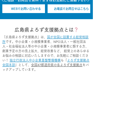
＼ご相談・お問合せ無料！まずはお気軽にご連絡下さい／
WEBでお問い合わせる
お電話でお問合せはこちら
​広島県よろず支援拠点とは
？
「広島県よろず支援拠点」は、
国が全国に設置する経営相談
所
です。中小企業・小規模事業者、NPO法人・一般社団法
人・社会福祉法人等の中小企業・小規模事業者に類する方、
創業予定の方の売上拡大、経営改善など、 経営上のあらゆる
お悩みの相談に対応いたしますので、お気軽にご相談くださ
い！
独立行政法人中小企業基盤整備機構
も「
よろず支援拠点
全国本部
」として、
全国47都道府県の各よろず支援拠点
をバ
ックアップしています。