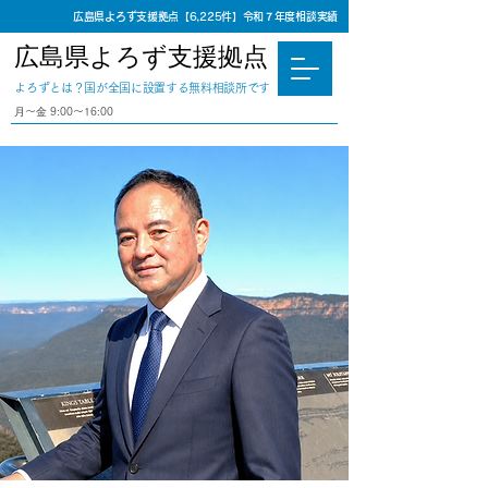
広島県よろず支援拠点【6,225件】令和７年度相談実績
広島県よろず支援拠点
​よろずとは？国が全国に設置する無料相談所です
⽉〜⾦ 9:00〜16:00