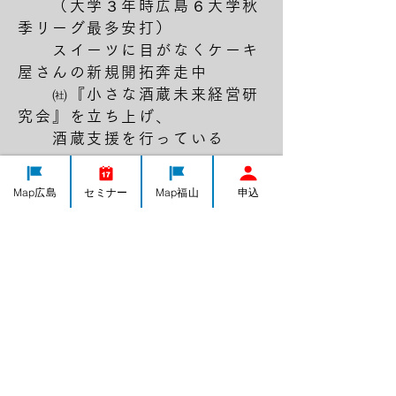
（大学３年時広島６大学秋
季リーグ最多安打）
スイーツに目がなくケーキ
屋さんの新規開拓奔走中
㈳『小さな酒蔵未来経営研
究会』を立ち上げ、
酒蔵支援を行っている
Map広島
セミナー
Map福山
申込
支援において心がけていること