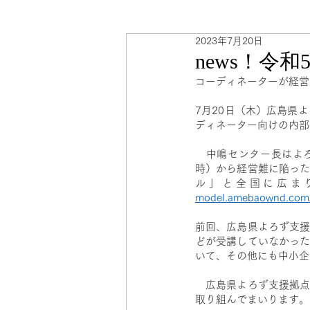
2023年7月20日
海外販路計画
人事・労務
news！令
コーディネーターが経営
7月20日（木）広島県
ディネーター向けの内部
　中嶋センター長はよ
時）から経営難に陥っ
ル」と全国に広ま
model.amebaownd.com
前回、広島県よろず支援
どが受講していなかっ
いて、その他にも中小企
　広島県よろず支援拠
取り組んでまいります。