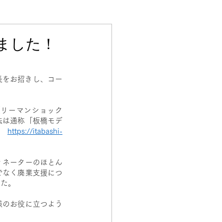
しました！
長をお招きし、コー
（リーマンショック
法は通称「板橋モデ
。
https://itabashi-
ィネーターのほとん
でなく廃業支援につ
した。
様のお役に立つよう