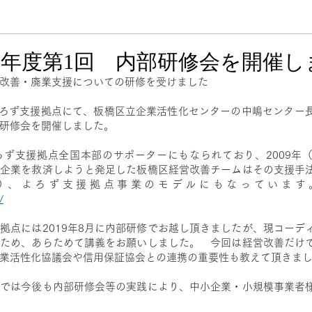
成果事例集
下書き（確認用）
和5年度第1回 内部研修会を開催
改善・廃業支援についての研修を受けました
よろず支援拠点にて、板橋区立企業活性化センターの中嶋センター
研修会を開催しました。
ろず支援拠点全国本部のサポーターにもなられており、2009年
た企業を救済しようと発足した板橋区経営改善チームはその支援手
り、よろず支援拠点事業のモデルにもなっています
/
拠点には2019年8月に内部研修でお越し頂きましたが、現コーデ
たため、あらためて講義をお願いしました。　今回は経営改善だけ
業活性化協議会や信用保証協会との連携の重要性も教えて頂きま
点では今後も内部研修会等の実践により、中小企業・小規模事業者