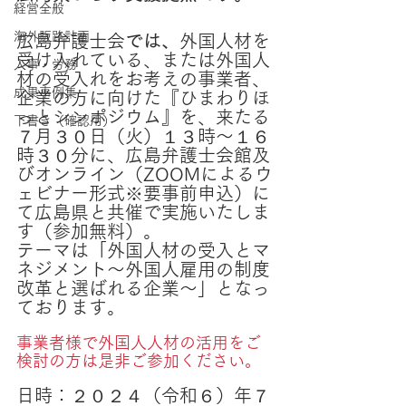
経営全般
海外販路計画
広島弁護士会
では、
外国人材を
受け入れている、または外国人
人事・労務
材の受入れをお考えの事業者、
成果事例集
企業の方に向けた『ひまわりほ
っとシンポジウム』を、来たる
下書き（確認用）
７月３０日（火）１３時～１６
時３０分に、広島弁護士会館及
びオンライン（ZOOMによるウ
ェビナー形式※要事前申込）に
て広島県と共催で実施いたしま
す（参加無料）。
テーマは「外国人材の受入とマ
ネジメント～外国人雇用の制度
改革と選ばれる企業～」となっ
ております。
事業者様で外国人人材の活用をご
検討の方は是非ご参加ください。
日時：２０２４（令和６）年７