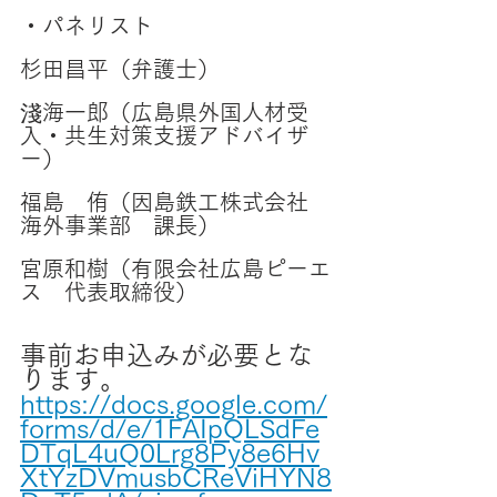
・パネリスト
杉田昌平（弁護士）
淺海一郎（広島県外国人材受
入・共生対策支援アドバイザ
ー）
福島　侑（因島鉄工株式会社　
海外事業部　課長）
宮原和樹（有限会社広島ピーエ
ス　代表取締役）
事前お申込みが必要とな
ります。
https://docs.google.com/
forms/d/e/1FAIpQLSdFe
DTqL4uQ0Lrg8Py8e6Hv
XtYzDVmusbCReViHYN8