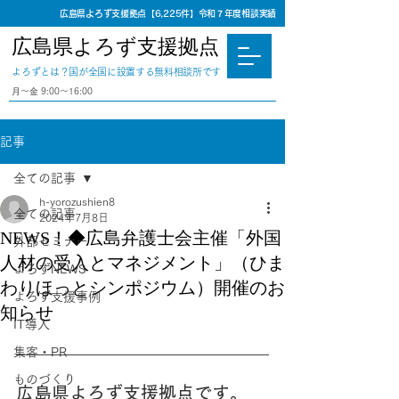
広島県よろず支援拠点【6,225件】令和７年度相談実績
広島県よろず支援拠点
​よろずとは？国が全国に設置する無料相談所です
⽉〜⾦ 9:00〜16:00
記事
全ての記事
h-yorozushien8
全ての記事
2024年7月8日
NEWS！◆広島弁護士会主催「外国
外部セミナー
人材の受入とマネジメント」（ひま
よろずNEWS
わりほっとシンポジウム）開催のお
よろず支援事例
知らせ
IT導入
集客・PR
ものづくり
広島県よろず支援拠点です。