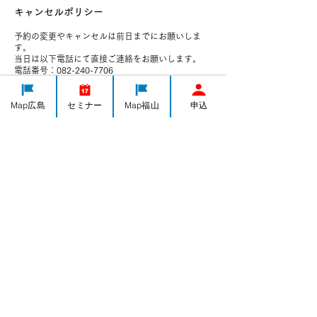
キャンセルポリシー
予約の変更やキャンセルは前日までにお願いしま
す。
当日は以下電話にて直接ご連絡をお願いします。
電話番号：082-240-7706
Map広島
セミナー
Map福山
申込
連絡先
082-240-7706
h-yorozushien@yorozu-hiroshima.go.jp
日本、広島県広島市中区千田町３−７−４７
IT導入
集客・PR
ものづくり
経営全般