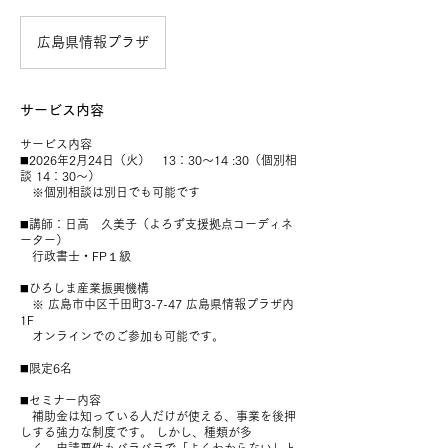
広島県情報プラザ
サービス内容
サービス内容
◼️2026年2月24日（火） 13：30〜14 :30（個別相
談 14：30〜）
※個別相談は別日でも可能です
◼️講師：日高 久美子（よろず支援拠点コーディネ
ーター）
行政書士・FP１級
◼️ひろしま産業振興機構
※ 広島市中区千田町3-7-47 広島県情報プラザ内
1F
オンラインでのご参加も可能です。
◼️限定6名
◼️セミナー内容
補助金は知っている人だけが使える、事業を後押
しする強力な制度です。 しかし、種類が多