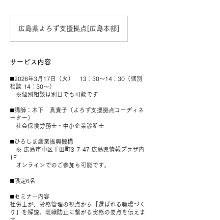
広島県よろず支援拠点[広島本部]
サービス内容
◼️2026年3月17日（火） 13：30〜14：30（個別
相談 14：30〜）
※個別相談は別日でも可能です
◼️講師：木下 真貴子（よろず支援拠点コーディネ
ーター）
社会保険労務士・中小企業診断士
◼️ひろしま産業振興機構
※ 広島市中区千田町3-7-47 広島県情報プラザ内
1F
オンラインでのご参加も可能です。
◼️限定6名
◼️セミナー内容
社労士が、労務管理の視点から「選ばれる職場づく
り」を解説。離職防止に繋がる実務の要点を伝えま