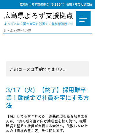
広島県よろず支援拠点【6,225件】令和７年度相談実績
広島県よろず支援拠点
​よろずとは？国が全国に設置する無料相談所です
⽉〜⾦ 9:00〜16:00
このコースは予約できません。
3/17（火）【終了】採用難卒
業！助成金で社員を宝にする方
法
「採用してもすぐ辞める」の悪循環を断ち切りませ
んか。4月の新年度に向け助成金を賢く使い、職場
環境を整えて社員が定着する会社へ。失敗しないた
めの「環境の整え方」を伝授します。