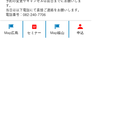
予約の変更やキャンセルは前日までにお願いしま
す。
当日は以下電話にて直接ご連絡をお願いします。
電話番号：082-240-7706
Map広島
セミナー
Map福山
申込
連絡先
日本、広島県広島市中区千田町３−７−４７
082-240-7706
h-yorozushien@yorozu-hiroshima.go.jp
IT導入
集客・PR
ものづくり
経営全般
海外販路計画
人事・労務