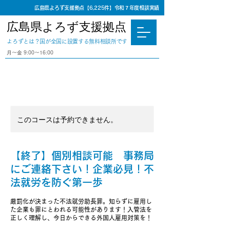
広島県よろず支援拠点【6,225件】令和７年度相談実績
広島県よろず支援拠点
​よろずとは？国が全国に設置する無料相談所です
⽉〜⾦ 9:00〜16:00
このコースは予約できません。
【終了】個別相談可能 事務局
にご連絡下さい！企業必見！不
法就労を防ぐ第一歩
厳罰化が決まった不法就労助長罪。知らずに雇用し
た企業も罪にとわれる可能性があります！入管法を
正しく理解し、今日からできる外国人雇用対策を！