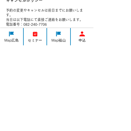
キャンセルポリシー
予約の変更やキャンセルは前日までにお願いしま
す。
当日は以下電話にて直接ご連絡をお願いします。
電話番号：082-240-7706
Map広島
セミナー
Map福山
申込
連絡先
082-240-7706
h-yorozushien@yorozu-hiroshima.go.jp
日本、広島県広島市中区千田町３−７−４７
IT導入
集客・PR
ものづくり
経営全般