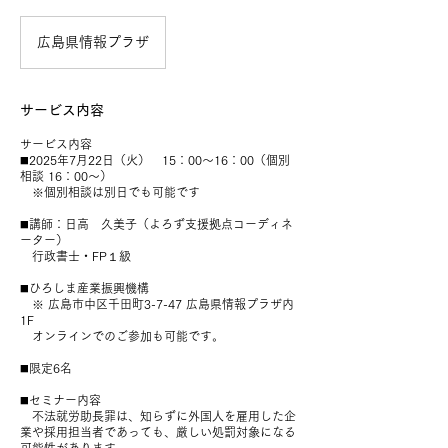
広島県情報プラザ
サービス内容
サービス内容
◼️2025年7月22日（火） 15：00〜16：00（個別
相談 16：00〜）
※個別相談は別日でも可能です
◼️講師：日高 久美子（よろず支援拠点コーディネ
ーター）
行政書士・FP１級
◼️ひろしま産業振興機構
※ 広島市中区千田町3-7-47 広島県情報プラザ内
1F
オンラインでのご参加も可能です。
◼️限定6名
◼️セミナー内容
不法就労助長罪は、知らずに外国人を雇用した企
業や採用担当者であっても、厳しい処罰対象になる