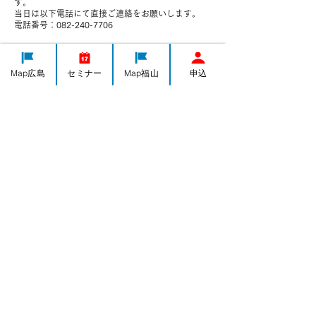
す。
当日は以下電話にて直接ご連絡をお願いします。
電話番号：082-240-7706
Map広島
セミナー
Map福山
申込
連絡先
日本、広島県広島市中区千田町３−７−４７
082-240-7706
h-yorozushien@yorozu-hiroshima.go.jp
IT導入
集客・PR
ものづくり
経営全般
海外販路計画
人事・労務