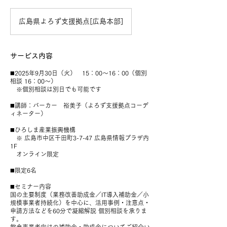
広島県よろず支援拠点[広島本部]
サービス内容
◼️2025年9月30日（火） 15：00〜16：00（個別
相談 16：00〜）
※個別相談は別日でも可能です
◼️講師：バーカー 裕美子（よろず支援拠点コーデ
ィネーター）
◼️ひろしま産業振興機構
※ 広島市中区千田町3-7-47 広島県情報プラザ内
1F
オンライン限定
◼️限定6名
◼️セミナー内容
国の主要制度（業務改善助成金／IT導入補助金／小
規模事業者持続化）を中心に、活用事例・注意点・
申請方法などを60分で凝縮解説 個別相談を承りま
す。