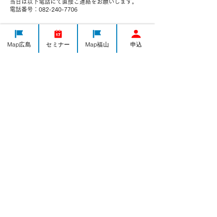
当日は以下電話にて直接ご連絡をお願いします。
電話番号：082-240-7706
Map広島
セミナー
Map福山
申込
連絡先
日本、広島県広島市中区千田町３−７−４７
082-240-7706
h-yorozushien@yorozu-hiroshima.go.jp
IT導入
集客・PR
ものづくり
経営全般
海外販路計画
人事・労務