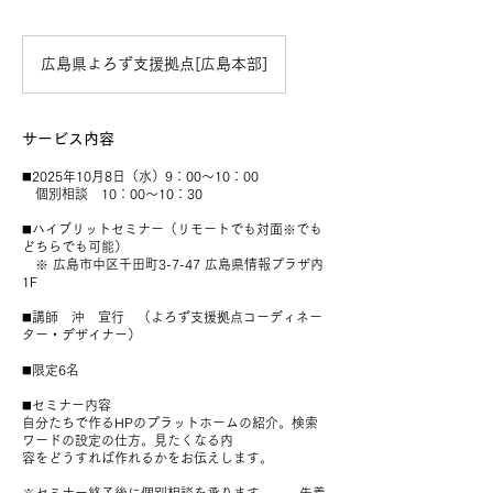
広島県よろず支援拠点[広島本部]
サービス内容
◼️2025年10月8日（水）9：00〜10：00
個別相談 10：00～10：30
◼️ハイブリットセミナー（リモートでも対面※でも
どちらでも可能）
※ 広島市中区千田町3-7-47 広島県情報プラザ内
1F
◼️講師 沖 宣行 （よろず支援拠点コーディネー
ター・デザイナー）
◼️限定6名
◼️セミナー内容
自分たちで作るHPのプラットホームの紹介。検索
ワードの設定の仕方。見たくなる内
容をどうすれば作れるかをお伝えします。