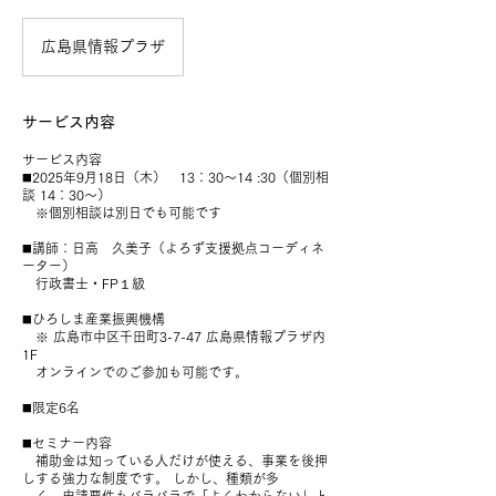
広島県情報プラザ
サービス内容
サービス内容
◼️2025年9月18日（木） 13：30〜14 :30（個別相
談 14：30〜）
※個別相談は別日でも可能です
◼️講師：日高 久美子（よろず支援拠点コーディネ
ーター）
行政書士・FP１級
◼️ひろしま産業振興機構
※ 広島市中区千田町3-7-47 広島県情報プラザ内
1F
オンラインでのご参加も可能です。
◼️限定6名
◼️セミナー内容
補助金は知っている人だけが使える、事業を後押
しする強力な制度です。 しかし、種類が多