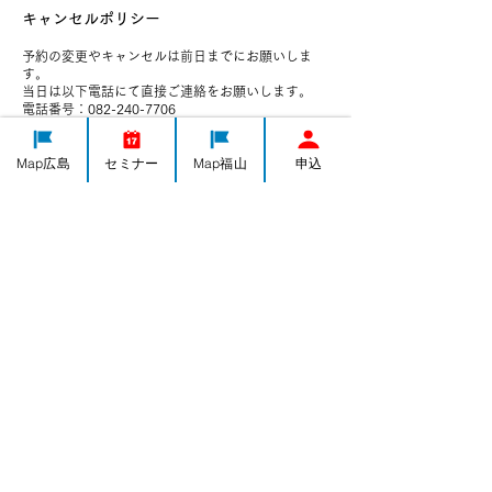
キャンセルポリシー
予約の変更やキャンセルは前日までにお願いしま
す。
当日は以下電話にて直接ご連絡をお願いします。
電話番号：082-240-7706
Map広島
セミナー
Map福山
申込
連絡先
082-240-7706
h-yorozushien@yorozu-hiroshima.go.jp
日本、広島県広島市中区千田町３−７−４７
IT導入
集客・PR
ものづくり
経営全般