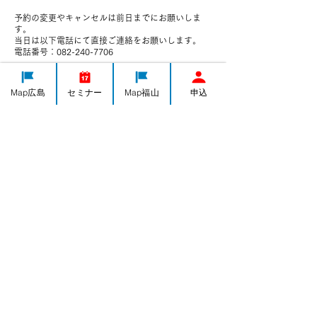
予約の変更やキャンセルは前日までにお願いしま
す。
当日は以下電話にて直接ご連絡をお願いします。
電話番号：082-240-7706
Map広島
セミナー
Map福山
申込
連絡先
082-240-7706
h-yorozushien@yorozu-hiroshima.go.jp
日本、広島県広島市中区千田町３−７−４７
IT導入
集客・PR
ものづくり
経営全般