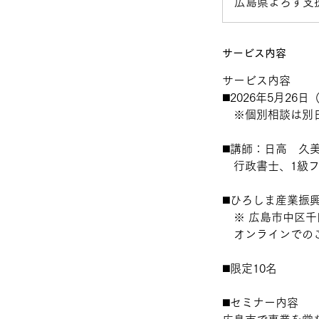
広島県よろず支援
サービス内容
サービス内容
◼️2026年5月26日
※個別相談は
◼️講師：日高 
行政書士、1
◼️ひろしま産業
※ 広島市中区千田町
オンラインでのご
◼️限定10名
◼️セミナー内容