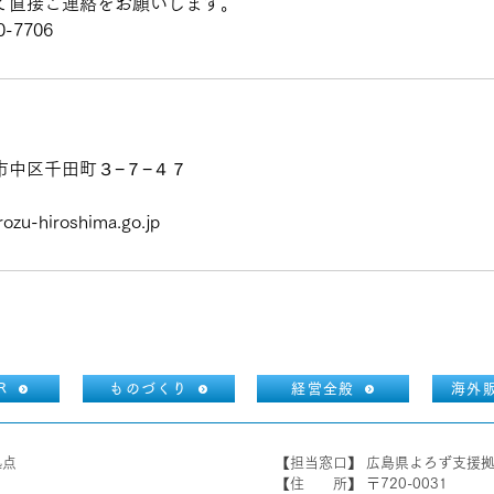
て直接ご連絡をお願いします。
-7706
市中区千田町３−７−４７
ozu-hiroshima.go.jp
R
ものづくり
経営全般
海外
拠点
【担当窓口】 広島県よろず支援
【住 所】 〒720-0031