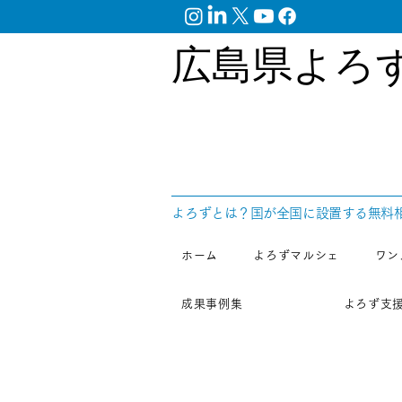
広島県よろ
​よろずとは？国が全国に設置する無料
ホーム
よろずマルシェ
ワン
成果事例集
よろず支