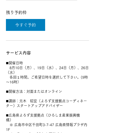
残り予約枠
今すぐ予約
サービス内容
◼️開催日時
8月10日（月）、19日（水）、24日（月）、26日
（水）
各回１時間。ご希望日時を選択して下さい。(9時
～16時）
◼️開催方法：対面またはオンライン
◼️講師：元木 昭宏（よろず支援拠点コーディネー
ター）スタートアップアドバイザー
◼️広島県よろず支援拠点（ひろしま産業振興機
構）
※ 広島市中区千田町3-7-47 広島県情報プラザ内
1F