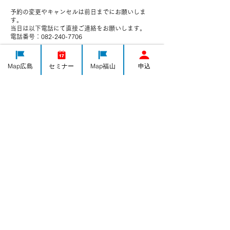
予約の変更やキャンセルは前日までにお願いしま
す。
当日は以下電話にて直接ご連絡をお願いします。
電話番号：082-240-7706
Map広島
セミナー
Map福山
申込
連絡先
日本、広島県広島市中区千田町３−７−４７
082-240-7706
h-yorozushien@yorozu-hiroshima.go.jp
IT導入
集客・PR
ものづくり
経営全般