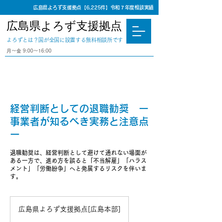
広島県よろず支援拠点【6,225件】令和７年度相談実績
広島県よろず支援拠点
​よろずとは？国が全国に設置する無料相談所です
⽉〜⾦ 9:00〜16:00
経営判断としての退職勧奨 ー
事業者が知るべき実務と注意点
ー
退職勧奨は、経営判断として避けて通れない場面が
ある一方で、進め方を誤ると「不当解雇」「ハラス
メント」「労働紛争」へと発展するリスクを伴いま
す。
広島県よろず支援拠点[広島本部]