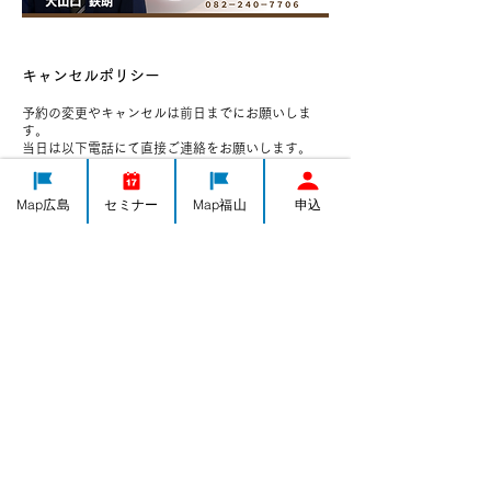
キャンセルポリシー
予約の変更やキャンセルは前日までにお願いしま
す。
当日は以下電話にて直接ご連絡をお願いします。
電話番号：082-240-7706
Map広島
セミナー
Map福山
申込
連絡先
日本、広島県広島市中区千田町３−７−４７
082-240-7706
h-yorozushien@yorozu-hiroshima.go.jp
IT導入
集客・PR