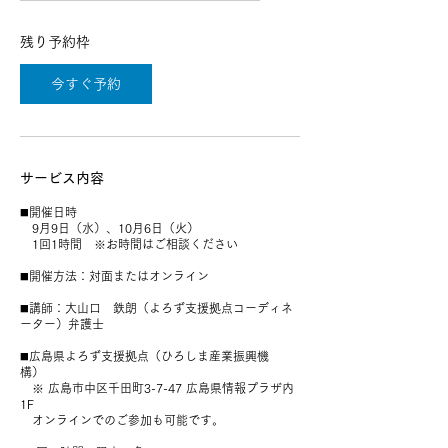
残り予約枠
今すぐ予約
サービス内容
◼️開催日時
9月9日（水）、10月6日（火）
1回1時間 ※お時間はご相談ください
◼️開催方法：対面またはオンライン
◼️講師：大山口 鉄朗（よろず支援拠点コーディネ
ーター）弁護士
◼️広島県よろず支援拠点（ひろしま産業振興機
構）
※ 広島市中区千田町3-7-47 広島県情報プラザ内
1F
オンラインでのご参加も可能です。