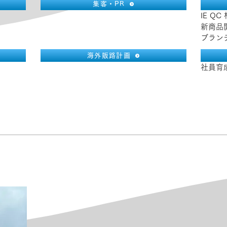
集客・PR
IE QC
新商品
ブラン
海外販路計画
社員育成