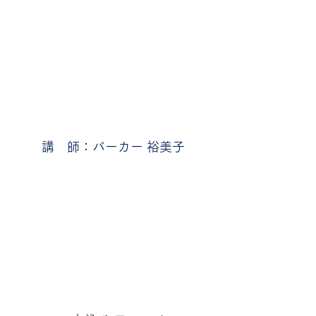
講　師：バーカー 裕美子