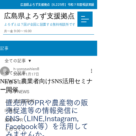
広島県よろず支援拠点【6,225件】令和７年度相談実績
広島県よろず支援拠点
​よろずとは？国が全国に設置する無料相談所です
⽉〜⾦ 9:00〜16:00
記事
全ての記事
h-yorozushien8
全ての記事
2025年1月17日
NEWS!:農業者向けSNS活用セミナ
外部セミナー
ー開催
よろずNEWS
よろず支援事例
直売所のPRや農産物の販
売促進等の情報発信に
IT導入
SNS（LINE,Instagram，
集客・PR
Facebook等）を活用して
ものづくり
みませんか。