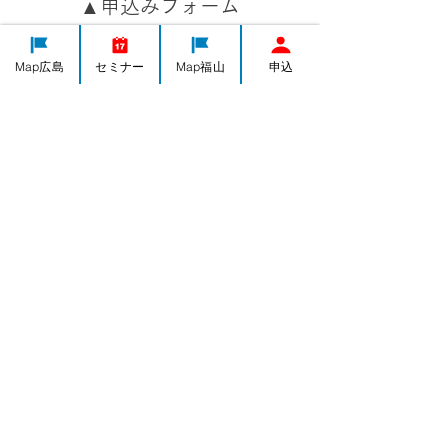
▲申込みフォーム
よろずNEWS
Map広島
セミナー
Map福山
申込
外部セミナー
すべて表示
最新記事