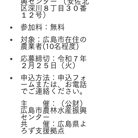
興センター （安佐北
区深川８丁目３０番
１２号）
参加料：無料
対象：広島市在住の
農業者(10名程度)
応募締切：令和７年
２月２５日（火）
申込方法：申込フォ
ームまたは、お電話
でご連絡ください。
主　　催：（公財）
広島市農林水産振興
センター
共　　催：広島県よ
ろず支援拠点