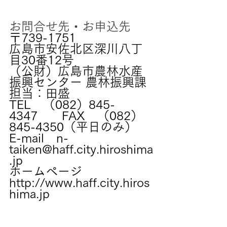
お問合せ先・お申込先
〒739-1751
広島市安佐北区深川八丁
目30番12号
（公財）広島市農林水産
振興センター 農林振興課 
担当：田盛
TEL　（082）845-
4347　　FAX　（082）
845-4350（平日のみ）
E-mail　
n-
taiken@haff.city.hiroshima
.jp
ホームページ　
http://www.haff.city.hiros
hima.jp