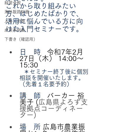
経営全般
これから取り組みたい
海外販路計画
方、はじめたばかりで、
活用に悩んでいる方に向
人事・労務
けた入門セミナーです。
成果事例集
下書き（確認用）
日　時 
令和7年2月
27日（木） 14:00～
15:30
＊セミナー終了後に個別
相談を開催いたします。
（先着１名要予約）
講　師
バーカー 裕
美子 (
広島県よろず支
援拠点コーディネー
ター)
場　所
広島市農業振