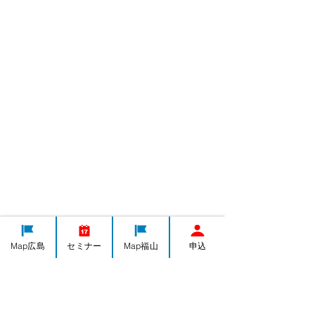
Map広島
セミナー
Map福山
申込