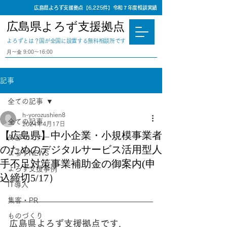
広島県よろず支援拠点【6,225件】令和７年度相談実績
広島県よろず支援拠点
​よろずとは？国が全国に設置する無料相談所です
⽉〜⾦ 9:00〜16:00
記事
全ての記事
h-yorozushien8
全ての記事
2024年4月17日
【広島県】中小企業・小規模事業者
外部セミナー
のためのデジタルサービス活用型人
よろずNEWS
手不足対策事業補助金の御案内(申
よろず支援事例
込締切5/17）
IT導入
集客・PR
ものづくり
広島県よろず支援拠点です.