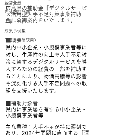
経営全般
広島県の補助金『
デジタルサービ
海外販路計画
ス活用型人手不足対策事業補助
金』の御案内をいたします。
人事・労務
成果事例集
■概要
下書き（確認用）
県内中小企業・小規模事業者等に
対し、生産性の向上や人手不足対
策に資するデジタルサービスを導
入するための経費の一部を補助す
ることにより、物価高騰等の影響
や深刻化する人手不足問題への取
組を支援いたします。
■補助対象者
県内に事業場を有する中小企業・
小規模事業者等
主な業種：人手不足が特に深刻で
あり、2024年問題に直面する「運