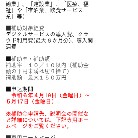
輸業」、「建設業」、「医療、福
祉」や「宿泊業、飲食サービス
業」等）​
■
補助対象経費
デジタルサービスの導入費、クラ
ウド利用費(最大６か月分)、導入関
連費
■
補助率・補助額
補助率：１０／１０以内（補助金
額の千円未満は切り捨て）
補助額：最大１５０万円
■申込期間
令和６年４月19日（金曜日）～
５月17日（金曜日）
※補助金申請先、説明会の開催な
ど詳細については、下記専用ホー
ムページをご覧ください。
■専用ホームページ