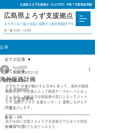
広島県よろず支援拠点【6,225件】令和７年度相談実績
広島県よろず支援拠点
​よろずとは？国が全国に設置する無料相談所です
⽉〜⾦ 9:00〜16:00
記事
全ての記事
buy5825
全ての記事
2022年8月21日
海外販路計画
外部セミナー
少子化で 市場が縮小する日本にあって、海外の販路
よろずNEWS
開拓は多くの企業にとって経営テーマの一つとなっ
ています。当拠点では相談者の窓口となってジェト
よろず支援事例
ロや 国際ビジネス 支援センターと 連携しながらア
ドバイスします。
IT導入
集客・PR
国が全国に設置するよろず支援拠点では全ての相談
ものづくり
が無料で何回でも受けられます