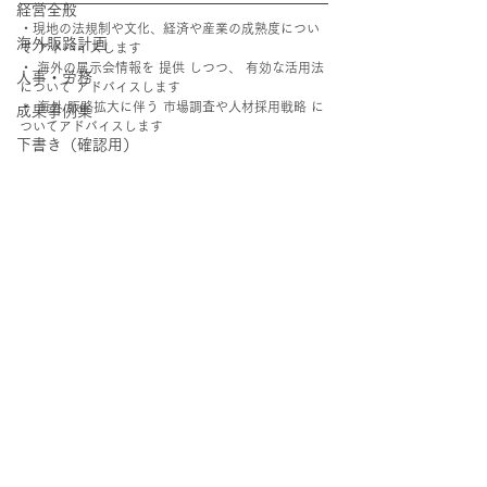
経営全般
・現地の法規制や文化、経済や産業の成熟度につい
海外販路計画
て アドバイスします 
・ 海外の展示会情報を 提供 しつつ、 有効な活用法
人事・労務
について アドバイスします 
・ 海外 販路拡大に伴う 市場調査や人材採用戦略 に
成果事例集
ついてアドバイスします 
下書き（確認用）