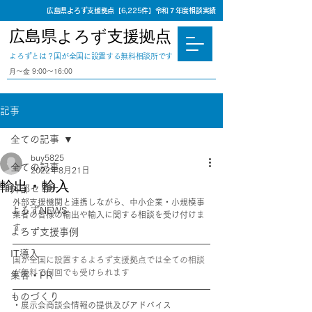
広島県よろず支援拠点【6,225件】令和７年度相談実績
広島県よろず支援拠点
​よろずとは？国が全国に設置する無料相談所です
⽉〜⾦ 9:00〜16:00
記事
全ての記事
buy5825
全ての記事
2022年8月21日
輸出・輸入
外部セミナー
外部支援機関と連携しながら、中小企業・小規模事
よろずNEWS
業者の皆様の輸出や輸入に関する相談を受け付けま
す。
よろず支援事例
IT導入
国が全国に設置するよろず支援拠点では全ての相談
が無料で何回でも受けられます
集客・PR
ものづくり
・展示会商談会情報の提供及びアドバイス