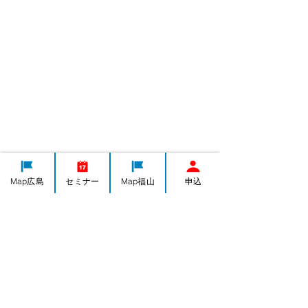
Map広島
セミナー
Map福山
申込
IT導入
集客・PR
ものづくり
経営全般
輸出入通関手続