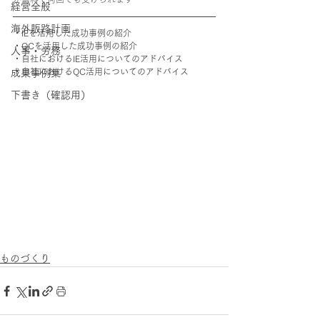
経営全般
海外販路計画
・IEを活用した成功事例の紹介
・QCを活用した成功事例の紹介
人事・労務
・自社におけるIE活用についてのアドバイス
・自社におけるQC活用についてのアドバイス
成果事例集
下書き（確認用）
ものづくり