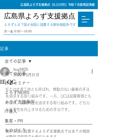
広島県よろず支援拠点【6,225件】令和７年度相談実績
広島県よろず支援拠点
​よろずとは？国が全国に設置する無料相談所です
⽉〜⾦ 9:00〜16:00
記事
全ての記事
buy5825
全ての記事
2022年5月31日
IE QC
外部セミナー
IEとは生産工学とも呼ばれ、無駄のない最善の手法
よろずNEWS
を追求する取り組みです。一方、QCは品質管理とも
よろず支援事例
呼ばれ、品質向上を追求する取り組みです。どちら
も生産性を向上させるための手法です。
IT導入
集客・PR
ものづくり
国が全国に設置するよろず支援拠点では全ての相談
が無料で何回でも受けられます