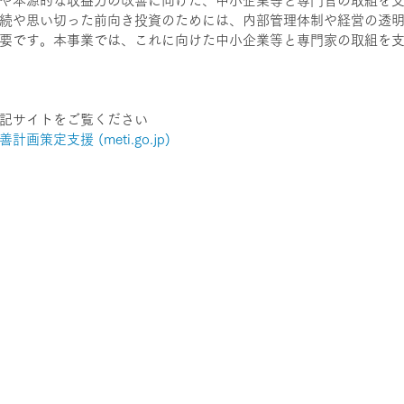
や本源的な収益力の改善に向けた、中小企業等と専門官の取組を
続や思い切った前向き投資のためには、内部管理体制や経営の透
要です。本事業では、これに向けた中小企業等と専門家の取組を
記サイトをご覧ください
策定支援 (meti.go.jp)